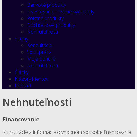
Bankové produkty
Investovanie – Podielové fondy
Poistné produkty
Dôchodkové produkty
Nehnuteľnosti
Služby
Konzultácie
Spolupráca
Moja ponuka
Nehnuteľnosti
Články
Názory klientov
Kontakt
Nehnuteľnosti
Financovanie
Konzultácie a informácie o vhodnom spôsobe financovania