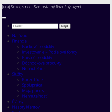
Preskočiť
Juraj Sokol, s.r.o. - Samostatný finančný agent
na
obsah
Hľadať:
Na úvod
Financie
Bankové produkty
Investovanie – Podielové fondy
Poistné produkty
Dôchodkové produkty
Nehnuteľnosti
Služby
Konzultácie
Spolupráca
Moja ponuka
Nehnuteľnosti
Články
Názory klientov