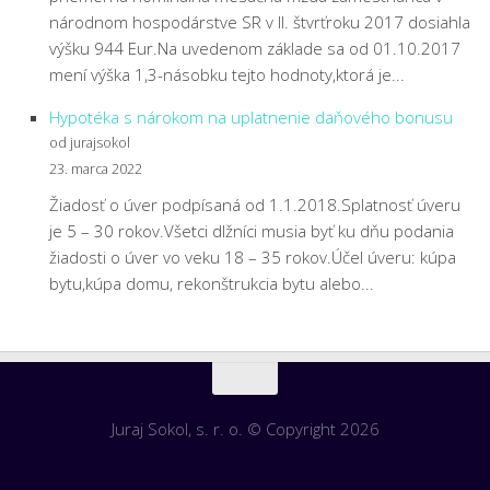
národnom hospodárstve SR v II. štvrťroku 2017 dosiahla
výšku 944 Eur.Na uvedenom základe sa od 01.10.2017
mení výška 1,3-násobku tejto hodnoty,ktorá je...
Hypotéka s nárokom na uplatnenie daňového bonusu
od jurajsokol
23. marca 2022
Žiadosť o úver podpísaná od 1.1.2018.Splatnosť úveru
je 5 – 30 rokov.Všetci dlžníci musia byť ku dňu podania
žiadosti o úver vo veku 18 – 35 rokov.Účel úveru: kúpa
bytu,kúpa domu, rekonštrukcia bytu alebo...
Juraj Sokol, s. r. o. © Copyright 2026