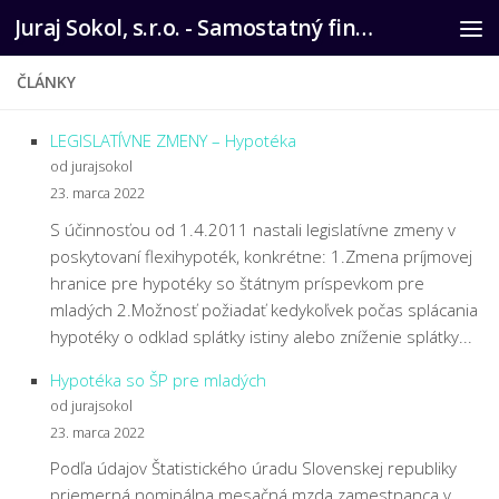
Juraj Sokol, s.r.o. - Samostatný finančný agent
Preskočiť na obsah
ČLÁNKY
LEGISLATÍVNE ZMENY – Hypotéka
od jurajsokol
23. marca 2022
S účinnosťou od 1.4.2011 nastali legislatívne zmeny v
poskytovaní flexihypoték, konkrétne: 1.Zmena príjmovej
hranice pre hypotéky so štátnym príspevkom pre
mladých 2.Možnosť požiadať kedykoľvek počas splácania
hypotéky o odklad splátky istiny alebo zníženie splátky...
Hypotéka so ŠP pre mladých
od jurajsokol
23. marca 2022
Podľa údajov Štatistického úradu Slovenskej republiky
priemerná nominálna mesačná mzda zamestnanca v